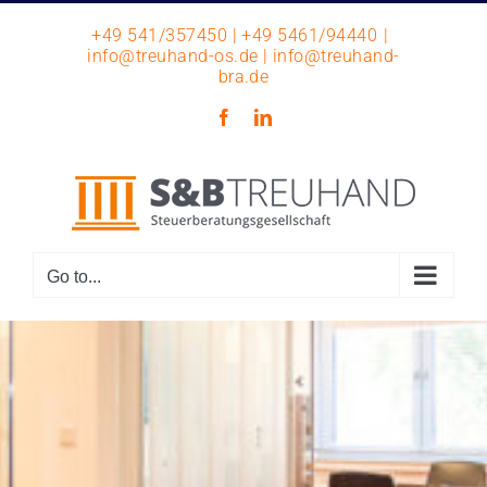
Skip
+49 541/357450 | +49 5461/94440
|
to
info@treuhand-os.de | info@treuhand-
content
bra.de
Facebook
LinkedIn
Go to...