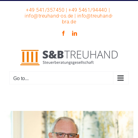
Skip
+49 541/357450 | +49 5461/94440
|
to
info@treuhand-os.de | info@treuhand-
content
bra.de
Facebook
LinkedIn
Go to...